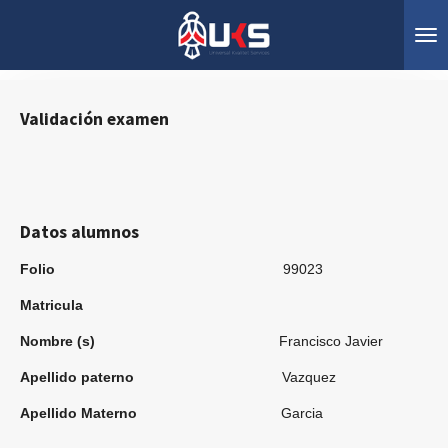
Ir
al
contenido
principal
Validación
ex
amen
Datos alumnos
Folio
99023
Matricula
Nombre (s)
Francisco Javier
Apellido paterno
Vazquez
Apellido Materno
Garcia