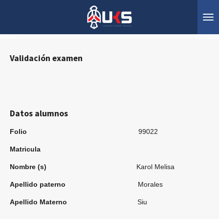
Ir
al
contenido
principal
Validación
ex
amen
Datos alumnos
Folio
99022
Matricula
Nombre (s)
Karol Melisa
Apellido paterno
Morales
Apellido Materno
Siu