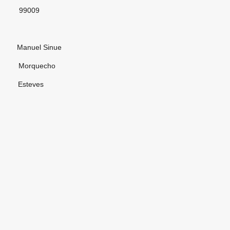
09
 Sinue
uecho
eves