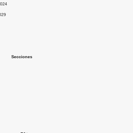
024
029
ones