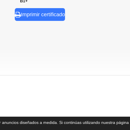
nal B1+
Imprimir certificado
ar anuncios diseñados a medida. Si continúas utilizando nuestra págin