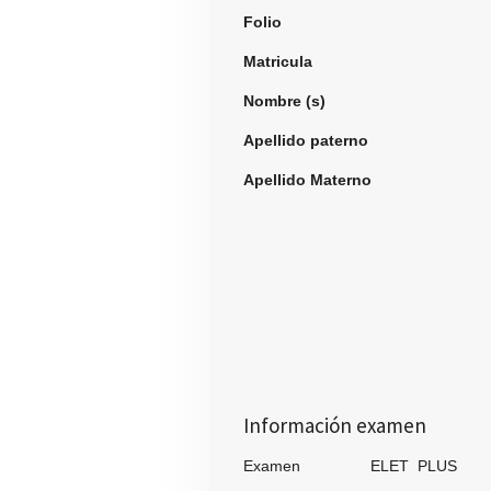
Folio
990
Matricula
Nombre (s)
Manuel
Apellido paterno
Morq
Apellido Materno
Est
Información examen
Examen ELET PLUS