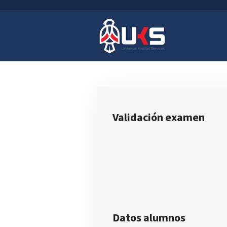
Ir
al
contenido
principal
Validación
ex
amen
Datos alumnos