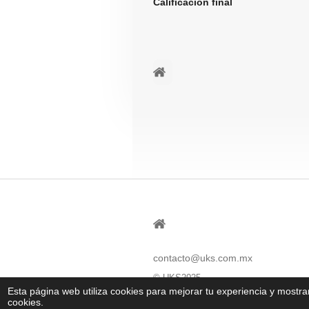
Calificación fi
⠀ㅤ
⠀
contacto@uks.com.mx
© UKS2025
Esta página web utiliza cookies para mejorar tu experiencia y mostr
cookies.