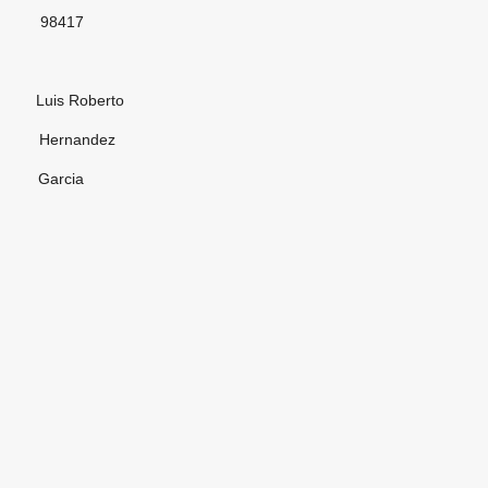
17
oberto
andez
cia