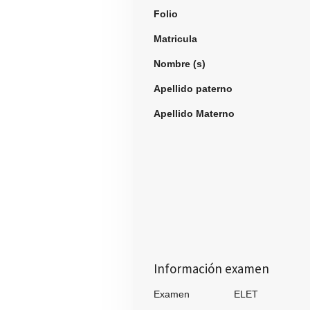
Folio
984
Matricula
Nombre (s)
Luis R
Apellido paterno
Hern
Apellido Materno
Gar
Información examen
Examen ELET