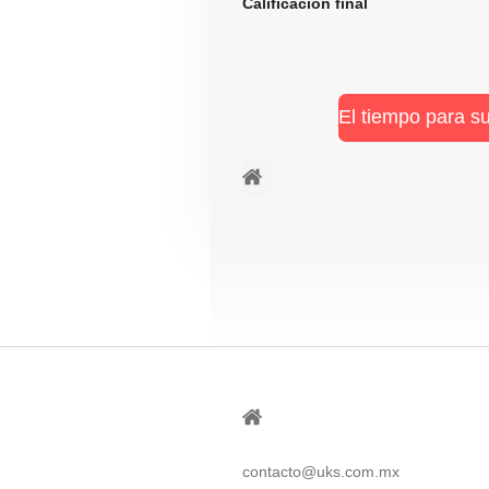
Calificación fi
El tiempo para s
⠀ㅤ
⠀
contacto@uks.com.mx