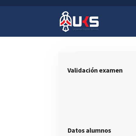
Ir
al
contenido
principal
Validación
ex
amen
Datos alumnos