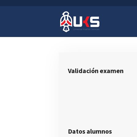
Ir
al
contenido
principal
Validación
ex
amen
Datos alumnos