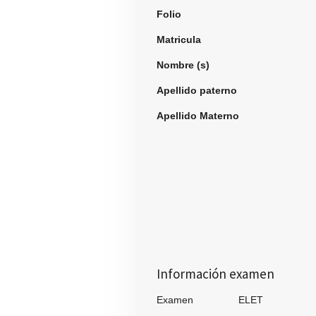
Folio
982
Matricula
Nombre (s)
Julio 
Apellido paterno
Vir
Apellido Materno
Ram
Información examen
Examen ELET