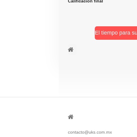
Calificación fi
El tiempo para s
⠀ㅤ
⠀
contacto@uks.com.mx