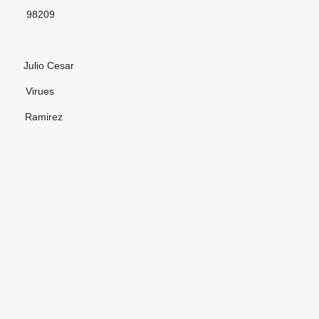
09
Cesar
ues
irez