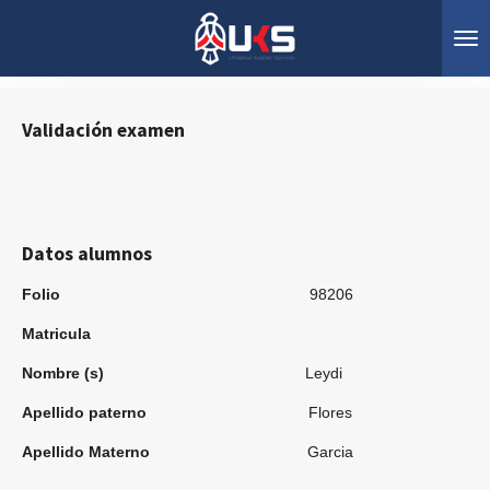
Ir
al
contenido
principal
Validación
ex
amen
Datos alumnos
Folio
98206
Matricula
Nombre (s)
Leydi
Apellido paterno
Flores
Apellido Materno
Garcia