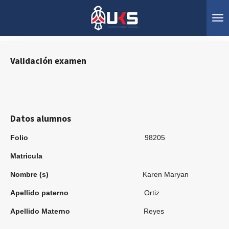
Ir
al
contenido
principal
Validación
ex
amen
Datos alumnos
Folio
98205
Matricula
Nombre (s)
Karen Maryan
Apellido paterno
Ortiz
Apellido Materno
Reyes