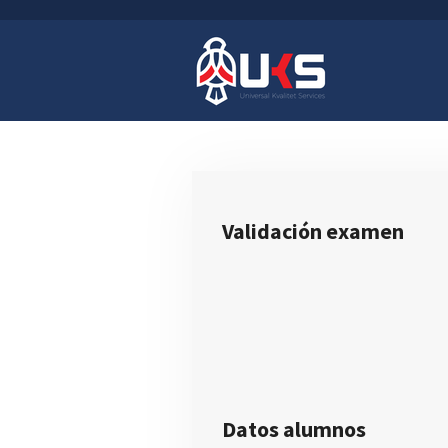
Ir
al
contenido
principal
Validación
ex
amen
Datos alumnos