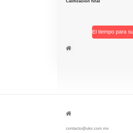
Calificación fi
El tiempo para s
⠀ㅤ
⠀
contacto@uks.com.mx