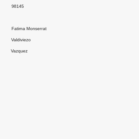
45
onserrat
viezo
quez