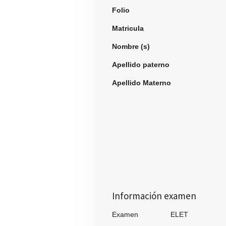
Folio
981
Matricula
Nombre (s)
Fatima M
Apellido paterno
Valdi
Apellido Materno
Vaz
Información examen
Examen ELET