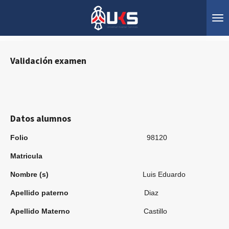
Ir
al
contenido
principal
Validación
ex
amen
Datos alumnos
Folio
98120
Matricula
Nombre (s)
Luis Eduardo
Apellido paterno
Diaz
Apellido Materno
Castillo