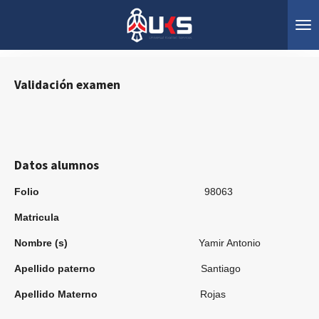
Ir
al
contenido
principal
Validación
ex
amen
Datos alumnos
Folio
98063
Matricula
Nombre (s)
Yamir Antonio
Apellido paterno
Santiago
Apellido Materno
Rojas