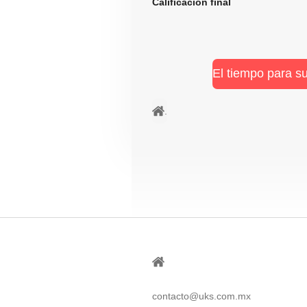
Calificación fi
El tiempo para s
.
⠀
contacto@uks.com.mx