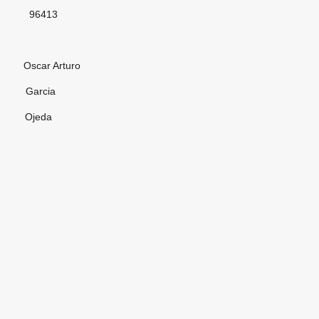
13
Arturo
cia
eda