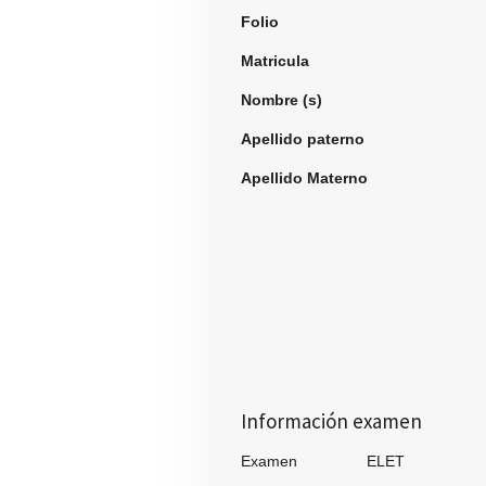
Folio
964
Matricula
Nombre (s)
Oscar 
Apellido paterno
Gar
Apellido Materno
Oj
Información examen
Examen ELET