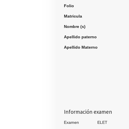
Folio
964
Matricula
Nombre (s)
Ana Gu
Apellido paterno
Ram
Apellido Materno
Re
Información examen
Examen ELET