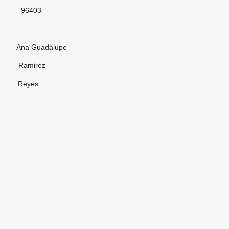
03
adalupe
irez
yes