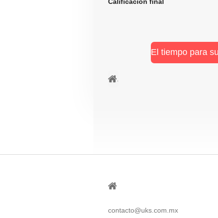
Calificación fi
El tiempo para s
.
⠀
contacto@uks.com.mx