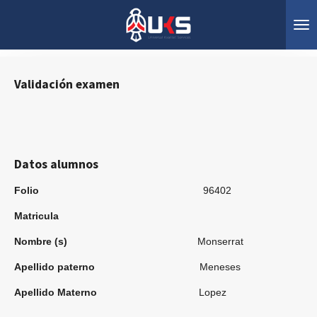
Ir
al
contenido
principal
Validación examen
Datos alumnos
Folio
96402
Matricula
Nombre (s)
Monserrat
Apellido paterno
Meneses
Apellido Materno
Lopez