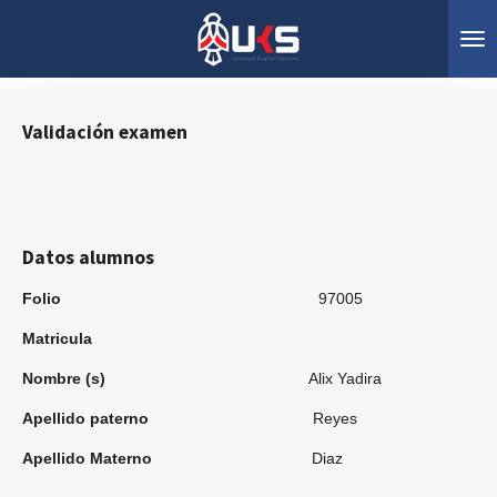
Ir
al
contenido
principal
Validación examen
Datos alumnos
Folio
97005
Matricula
Nombre (s)
Alix Yadira
Apellido paterno
Reyes
Apellido Materno
Diaz