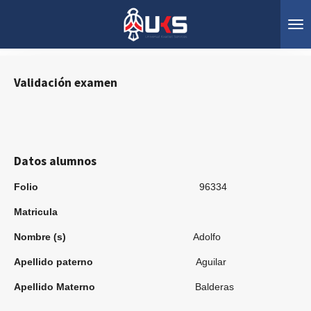
Ir
al
contenido
principal
Validación examen
Datos alumnos
Folio
96334
Matricula
Nombre (s)
Adolfo
Apellido paterno
Aguilar
Apellido Materno
Balderas