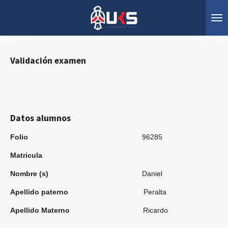
Ir
al
contenido
principal
Validación examen
Datos alumnos
Folio
96285
Matricula
Nombre (s)
Daniel
Apellido paterno
Peralta
Apellido Materno
Ricardo