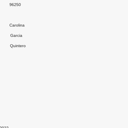
50
ina
cia
tero