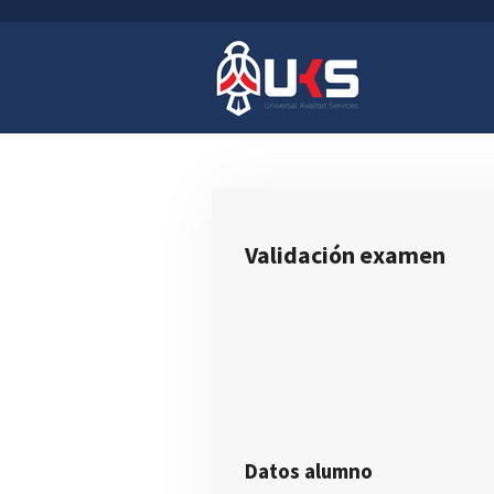
Ir
al
contenido
principal
Validación examen
Datos alumno