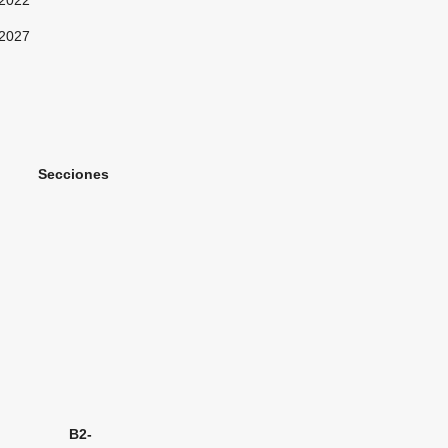
2022
2027
ones
nal B2-