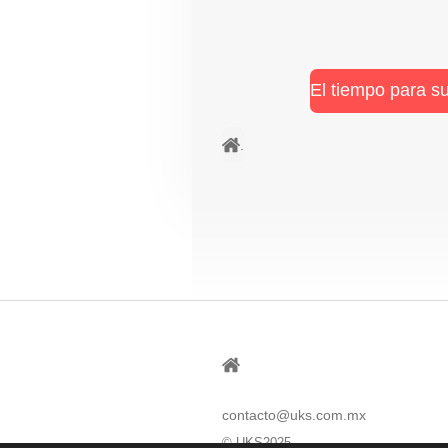
El tiempo para s
.
⠀
contacto@uks.com.mx
© UKS2025