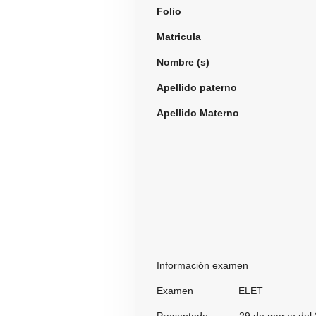
Folio
962
Matricula
Nombre (s)
Carol
Apellido paterno
Gar
Apellido Materno
Quin
Información examen
Examen ELET