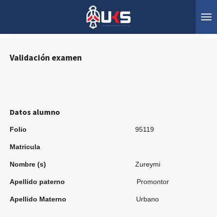
Ir
al
contenido
principal
Validación examen
Datos alumno
Folio
95119
Matricula
Nombre (s)
Zureymi
Apellido paterno
Promontor
Apellido Materno
Urbano