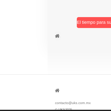
El tiempo para s
.
⠀
contacto@uks.com.mx
© UKS2025