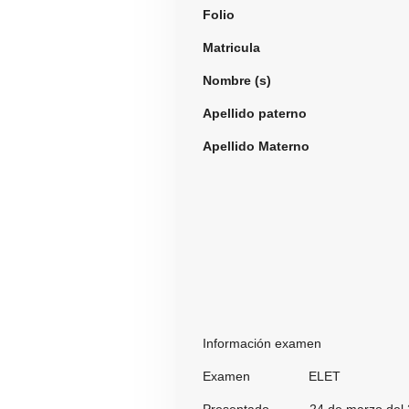
Folio
951
Matricula
Nombre (s)
Jose A
Apellido paterno
Guti
Apellido Materno
Flo
Información examen
Examen ELET