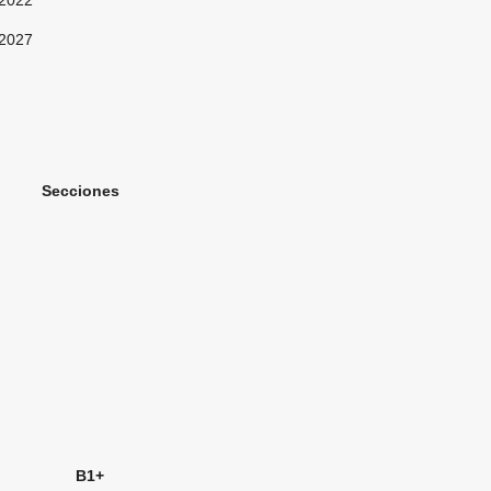
2022
2027
ones
nal B1+