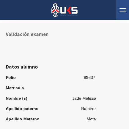
Ir
al
contenido
principal
Validación examen
Datos alumno
Folio
99637
Matricula
Nombre (s)
Jade Melissa
Apellido paterno
Ramirez
Apellido Materno
Mota