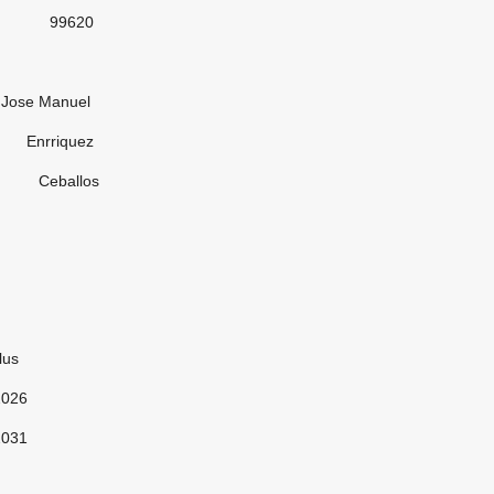
20
nuel
quez
llos
us
2026
2031