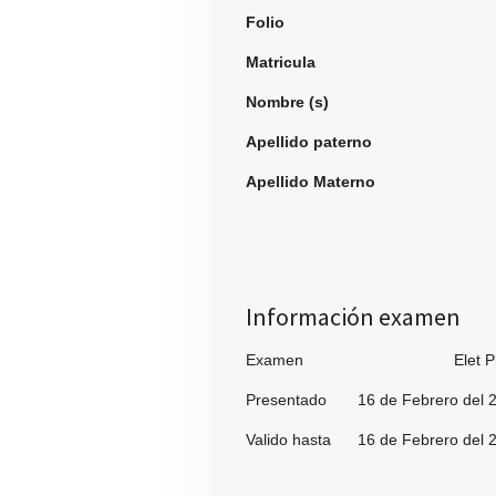
Folio
996
Matricula
Nombre (s)
Jose Ma
Apellido paterno
Enrri
Apellido Materno
Ceba
Información examen
Examen Elet Pl
Presentado 16 de Febrero del 
Valido hasta 16 de Febrero del 