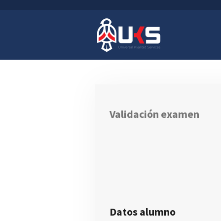
Ir
al
contenido
principal
Validación examen
Datos alumno