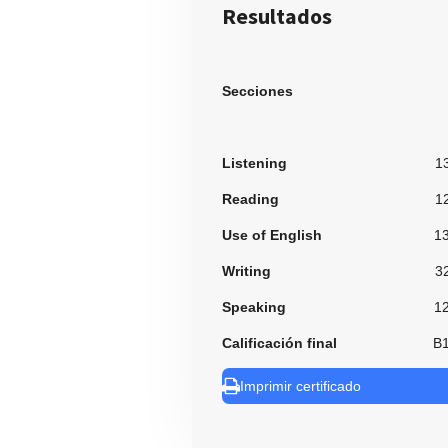
Resultados
Secciones
Listening
1
Reading
1
Use of English
1
Writing
3
Speaking
1
Calificación final
B
Imprimir certificado