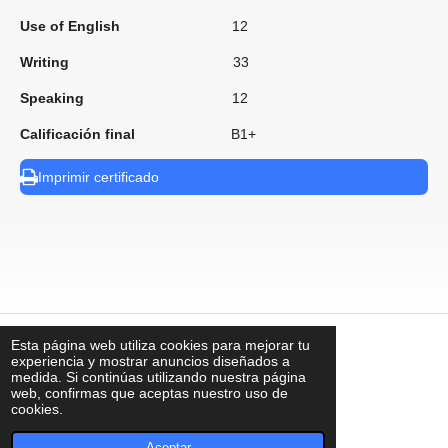
Use of English
12
Writing
33
Speaking
12
Calificación final
B1+
Imprimir certificado
Esta página web utiliza cookies para mejorar tu
⠀
experiencia y mostrar anuncios diseñados a
medida. Si continúas utilizando nuestra página
web, confirmas que aceptas nuestro uso de
cookies.
contacto@uks.com.mx
© UKS2025
Aceptar