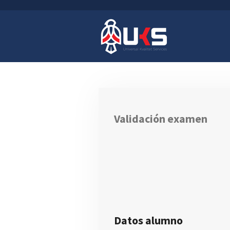
Ir
al
contenido
principal
Validación examen
Datos alumno