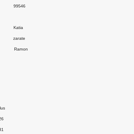
46
ia
ate
mon
us
26
31