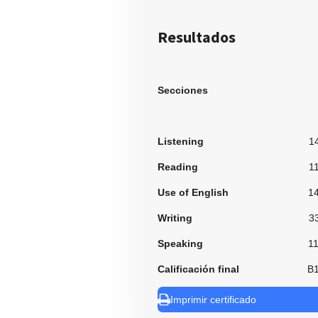
Resultados
Secciones
Listening
1
Reading
1
Use of English
1
Writing
3
Speaking
1
Calificación final
B
Imprimir certificado