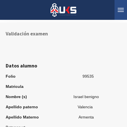
Ir
al
contenido
principal
Validación examen
Datos alumno
Folio
99535
Matricula
Nombre (s)
Israel benigno
Apellido paterno
Valencia
Apellido Materno
Armenta