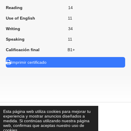
Reading
14
Use of English
11
Writing
34
Speaking
11
Calificación final
B1+
Imprimir certificado
Esta página web utiliza cookies para mejorar tu
⠀
experiencia y mostrar anuncios diseñados a
medida. Si continúas utilizando nuestra página
web, confirmas que aceptas nuestro uso de
cookies.
contacto@uks.com.mx