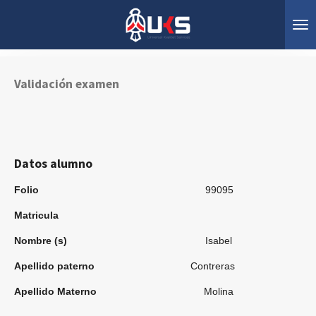
Ir
al
contenido
principal
Validación examen
Datos alumno
Folio
99095
Matricula
Nombre (s)
Isabel
Apellido paterno
Contreras
Apellido Materno
Molina