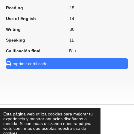
Reading
15
Use of English
14
Writing
30
Speaking
11
Calificación final
B1+
Imprimir certificado
Esta página web utiliza cookies para mejorar tu
⠀
experiencia y mostrar anuncios diseñados a
medida. Si continúas utilizando nuestra página
web, confirmas que aceptas nuestro uso de
cookies.
contacto@uks.com.mx