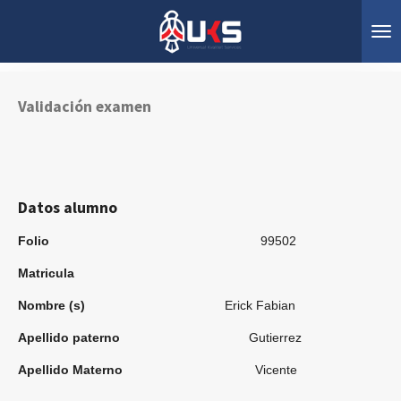
Ir
al
contenido
principal
Validación examen
Datos alumno
Folio
99502
Matricula
Nombre (s)
Erick Fabian
Apellido paterno
Gutierrez
Apellido Materno
Vicente