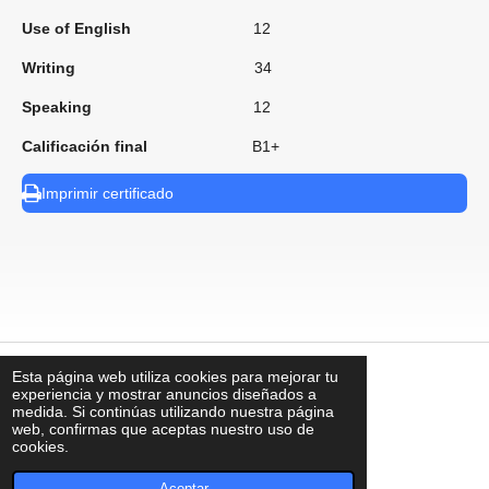
Use of English
12
Writing
34
Speaking
12
Calificación final
B1+
Imprimir certificado
Esta página web utiliza cookies para mejorar tu
⠀
experiencia y mostrar anuncios diseñados a
medida. Si continúas utilizando nuestra página
web, confirmas que aceptas nuestro uso de
cookies.
contacto@uks.com.mx
© UKS2025
Aceptar