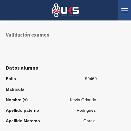
Ir
al
contenido
principal
Validación examen
Datos alumno
Folio
99469
Matricula
Nombre (s)
Kevin Orlando
Apellido paterno
Rodriguez
Apellido Materno
Garcia