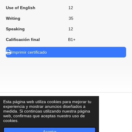
Use of English
12
Writing
35
Speaking
12
Calificación final
B1+
Imprimir certificado
Esta página web utiliza cookies para mejorar tu
⠀
experiencia y mostrar anuncios diseñados a
medida. Si continúas utilizando nuestra página
web, confirmas que aceptas nuestro uso de
cookies.
contacto@uks.com.mx
© UKS2025
Aceptar