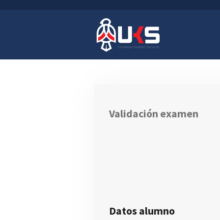
Ir
al
contenido
principal
Validación examen
Datos alumno