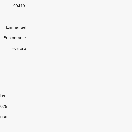
19
uel
mante
rera
us
2025
2030