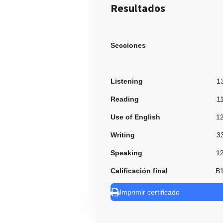
Resultados
Secciones
Listening
1
Reading
1
Use of English
1
Writing
3
Speaking
1
Calificación final
B
Imprimir certificado