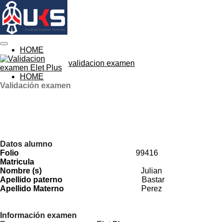
Ir
al
contenido
principal
HOME
validacion examen
HOME
Validación examen
Datos alumno
Folio
99416
Matricula
Nombre (s)
Julian
Apellido paterno
Bastar
Apellido Materno
Perez
Información examen