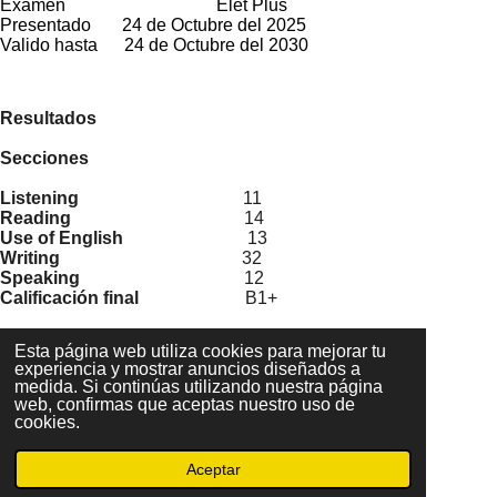
Examen Elet Plus
Presentado 24 de Octubre del 2025
Valido hasta 24 de Octubre del 2030
Resultados
Secciones
Listening
11
Reading
14
Use of English
13
Writing
32
Speaking
12
Calificación final
B1+
Imprimir certificado
Esta página web utiliza cookies para mejorar tu
experiencia y mostrar anuncios diseñados a
medida. Si continúas utilizando nuestra página
⠀
web, confirmas que aceptas nuestro uso de
cookies.
contacto@uks.com.mx
Aceptar
© UKS2025