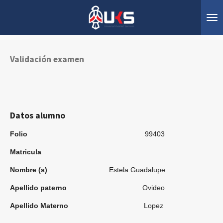
Ir
al
contenido
principal
Validación examen
Datos alumno
Folio
99403
Matricula
Nombre (s)
Estela Guadalupe
Apellido paterno
Ovideo
Apellido Materno
Lopez