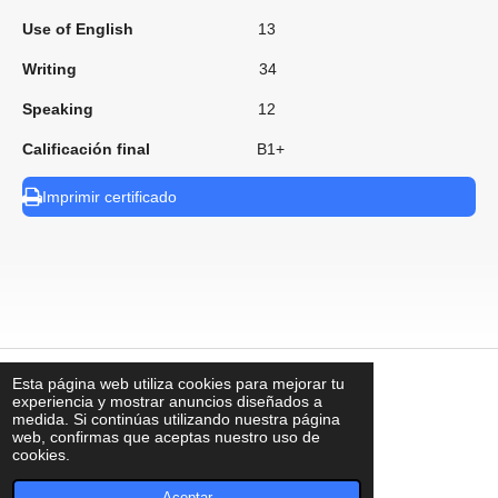
Use of English
13
Writing
34
Speaking
12
Calificación final
B1+
Imprimir certificado
Esta página web utiliza cookies para mejorar tu
⠀
experiencia y mostrar anuncios diseñados a
medida. Si continúas utilizando nuestra página
web, confirmas que aceptas nuestro uso de
cookies.
contacto@uks.com.mx
© UKS2025
Aceptar