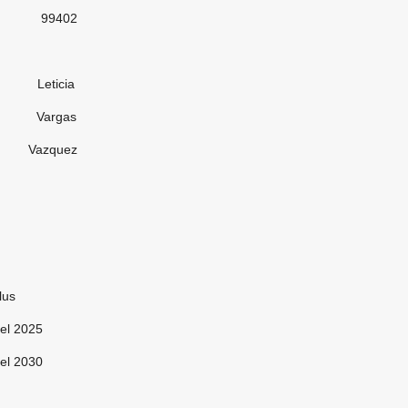
02
cia
gas
quez
us
el 2025
el 2030