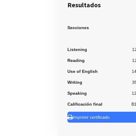
Resultados
Secciones
Listening
1
Reading
1
Use of English
1
Writing
3
Speaking
1
Calificación final
B
Imprimir certificado