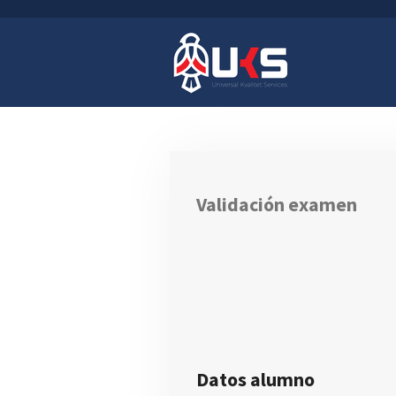
Ir
al
contenido
principal
Validación examen
Datos alumno