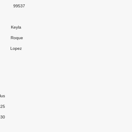
37
la
que
pez
us
025
030