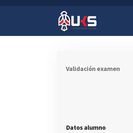
Ir
al
contenido
principal
Validación examen
Datos alumno