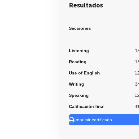
Resultados
Secciones
Listening
1
Reading
1
Use of English
1
Writing
3
Speaking
1
Calificación final
B
Imprimir certificado