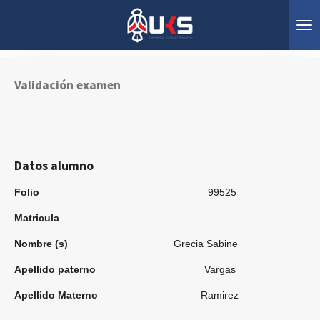
Ir
al
contenido
principal
Validación examen
Datos alumno
Folio
99525
Matricula
Nombre (s)
Grecia Sabine
Apellido paterno
Vargas
Apellido Materno
Ramirez