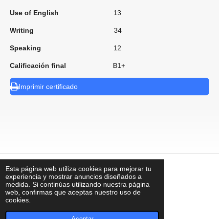
Use of English
13
Writing
34
Speaking
12
Calificación final
B1+
Imprimir certificado
Esta página web utiliza cookies para mejorar tu
⠀
experiencia y mostrar anuncios diseñados a
medida. Si continúas utilizando nuestra página
web, confirmas que aceptas nuestro uso de
cookies.
contacto@uks.com.mx
© UKS2025
Aceptar