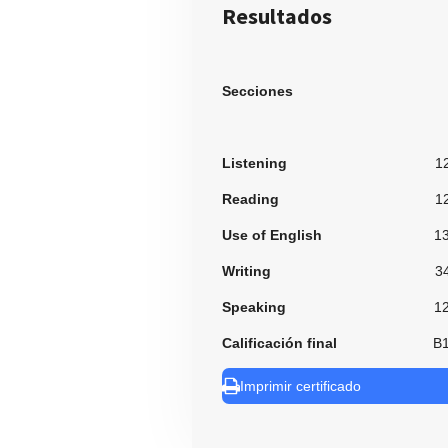
Resultados
Secciones
Listening
1
Reading
1
Use of English
1
Writing
3
Speaking
1
Calificación final
B
Imprimir certificado