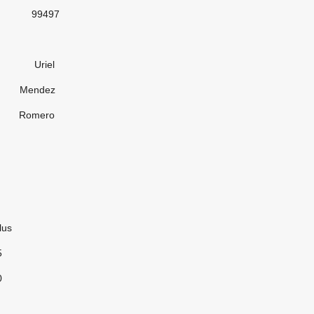
97
el
dez
ero
us
5
0