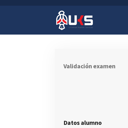
Ir
al
contenido
principal
Validación examen
Datos alumno