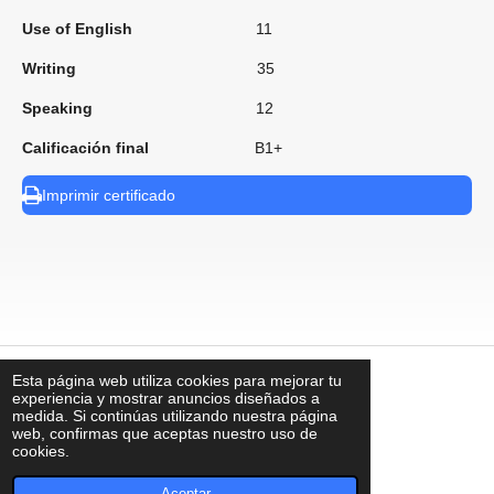
Use of English
11
Writing
35
Speaking
12
Calificación final
B1+
Imprimir certificado
Esta página web utiliza cookies para mejorar tu
⠀
experiencia y mostrar anuncios diseñados a
medida. Si continúas utilizando nuestra página
web, confirmas que aceptas nuestro uso de
cookies.
contacto@uks.com.mx
© UKS2025
Aceptar