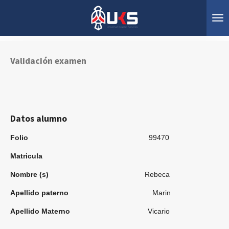
Ir
al
contenido
principal
Validación examen
Datos alumno
Folio
99470
Matricula
Nombre (s)
Rebeca
Apellido paterno
Marin
Apellido Materno
Vicario