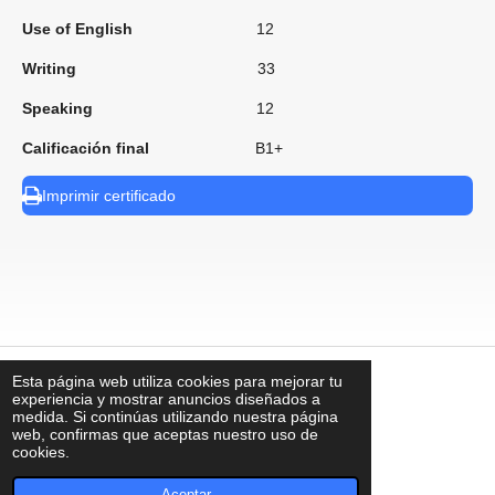
Use of English
12
Writing
33
Speaking
12
Calificación final
B1+
Imprimir certificado
Esta página web utiliza cookies para mejorar tu
⠀
experiencia y mostrar anuncios diseñados a
medida. Si continúas utilizando nuestra página
web, confirmas que aceptas nuestro uso de
cookies.
contacto@uks.com.mx
© UKS2025
Aceptar