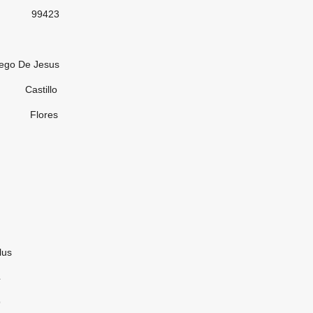
23
 Jesus
illo
res
us
4
9