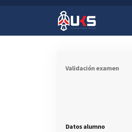
Ir
al
contenido
principal
Validación examen
Datos alumno