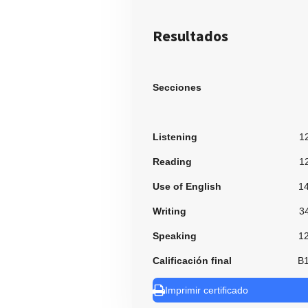
Resultados
Secciones
Listening
1
Reading
1
Use of English
1
Writing
3
Speaking
1
Calificación final
B
Imprimir certificado