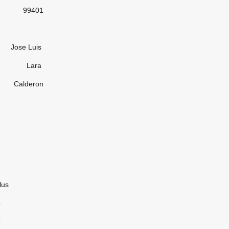
01
Luis
ra
eron
us
4
9