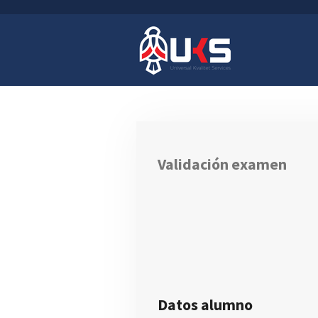
Ir
al
contenido
principal
Validación examen
Datos alumno