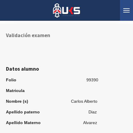
Ir
al
contenido
principal
Validación examen
Datos alumno
Folio
99390
Matricula
Nombre (s)
Carlos Alberto
Apellido paterno
Diaz
Apellido Materno
Alvarez