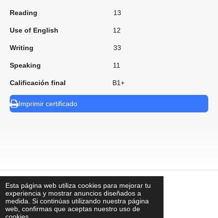
Reading
13
Use of English
12
Writing
33
Speaking
11
Calificación final
B1+
Imprimir certificado
Esta página web utiliza cookies para mejorar tu
⠀
experiencia y mostrar anuncios diseñados a
medida. Si continúas utilizando nuestra página
web, confirmas que aceptas nuestro uso de
cookies.
contacto@uks.com.mx