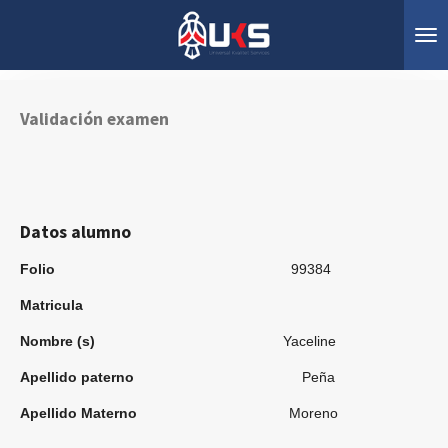
Ir
al
contenido
principal
Validación examen
Datos alumno
Folio
99384
Matricula
Nombre (s)
Yaceline
Apellido paterno
Peña
Apellido Materno
Moreno