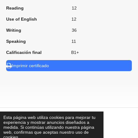
Reading
12
Use of English
12
Writing
36
Speaking
11
Calificación final
B1+
Imprimir certificado
Esta página web utiliza cookies para mejorar tu
⠀
experiencia y mostrar anuncios diseñados a
medida. Si continúas utilizando nuestra página
web, confirmas que aceptas nuestro uso de
cookies.
contacto@uks.com.mx