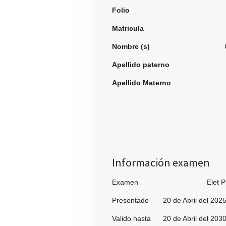
Folio
993
Matricula
Nombre (s)
Citlali A
Apellido paterno
Lo
Apellido Materno
Gar
Información examen
Examen Elet Pl
Presentado 20 de Abril del 202
Valido hasta 20 de Abril del 203