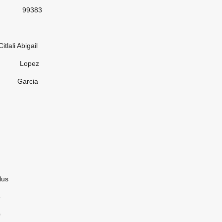
83
bigail
pez
cia
us
5
0