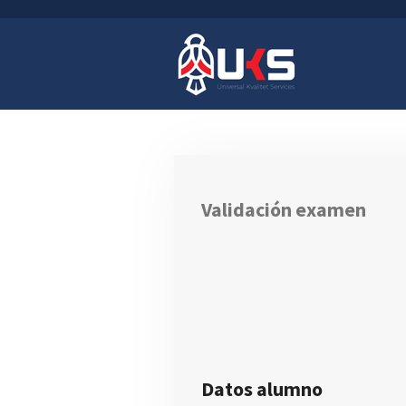
Ir
al
contenido
principal
Validación examen
Datos alumno