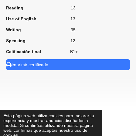
Reading
13
Use of English
13
Writing
35
Speaking
12
Calificación final
B1+
Imprimir certificado
Esta página web utiliza cookies para mejorar tu
⠀
experiencia y mostrar anuncios diseñados a
medida. Si continúas utilizando nuestra página
web, confirmas que aceptas nuestro uso de
cookies.
contacto@uks.com.mx