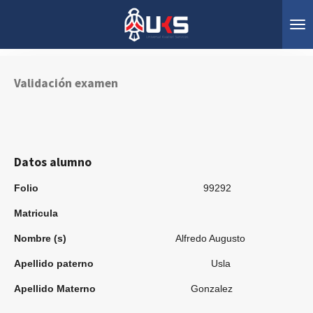
Ir
al
contenido
principal
Validación examen
Datos alumno
Folio
99292
Matricula
Nombre (s)
Alfredo Augusto
Apellido paterno
Usla
Apellido Materno
Gonzalez