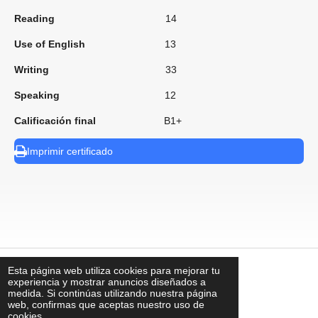
Reading
14
Use of English
13
Writing
33
Speaking
12
Calificación final
B1+
Imprimir certificado
Esta página web utiliza cookies para mejorar tu
⠀
experiencia y mostrar anuncios diseñados a
medida. Si continúas utilizando nuestra página
web, confirmas que aceptas nuestro uso de
cookies.
contacto@uks.com.mx