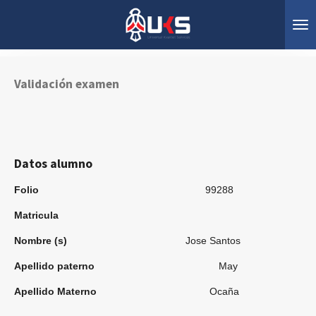
Ir
al
contenido
principal
Validación examen
Datos alumno
Folio
99288
Matricula
Nombre (s)
Jose Santos
Apellido paterno
May
Apellido Materno
Ocaña