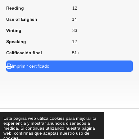
Reading
12
Use of English
14
Writing
33
Speaking
12
Calificación final
B1+
Imprimir certificado
Esta página web utiliza cookies para mejorar tu
⠀
experiencia y mostrar anuncios diseñados a
medida. Si continúas utilizando nuestra página
web, confirmas que aceptas nuestro uso de
cookies.
contacto@uks.com.mx