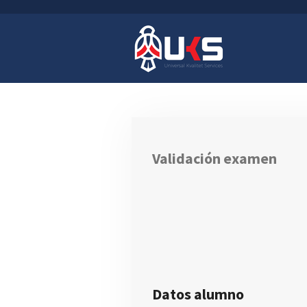
Ir
al
contenido
principal
Validación examen
Datos alumno