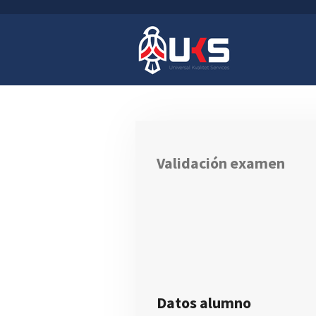
Ir
al
contenido
principal
Validación examen
Datos alumno