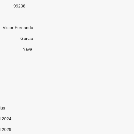
38
ernando
cia
ava
us
l 2024
l 2029