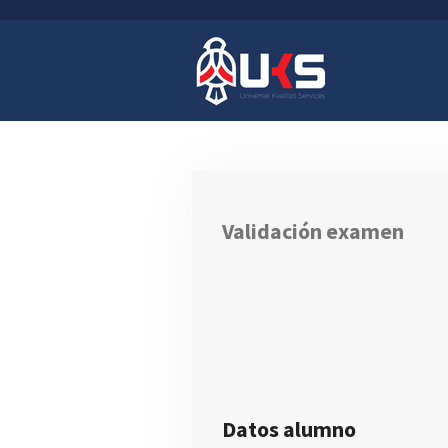
Ir
al
contenido
principal
Validación examen
Datos alumno