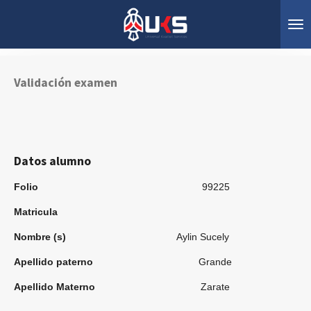
Ir
al
contenido
principal
Validación examen
Datos alumno
Folio
99225
Matricula
Nombre (s)
Aylin Sucely
Apellido paterno
Grande
Apellido Materno
Zarate