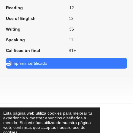
Reading
12
Use of English
12
Writing
35
Speaking
11
Calificación final
B1+
Imprimir certificado
Esta página web utiliza cookies para mejorar tu
⠀
experiencia y mostrar anuncios diseñados a
medida. Si continúas utilizando nuestra página
web, confirmas que aceptas nuestro uso de
cookies.
contacto@uks.com.mx