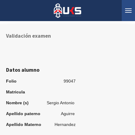
Ir
al
contenido
principal
Validación examen
Datos alumno
Folio
99047
Matricula
Nombre (s)
Sergio Antonio
Apellido paterno
Aguirre
Apellido Materno
Hernandez