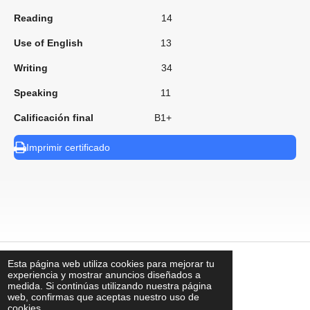
Reading
14
Use of English
13
Writing
34
Speaking
11
Calificación final
B1+
Imprimir certificado
Esta página web utiliza cookies para mejorar tu
⠀
experiencia y mostrar anuncios diseñados a
medida. Si continúas utilizando nuestra página
web, confirmas que aceptas nuestro uso de
cookies.
contacto@uks.com.mx