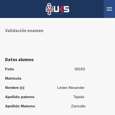
Ir
al
contenido
principal
Validación examen
Datos alumno
Folio
99183
Matricula
Nombre (s)
Lester Alexander
Apellido paterno
Tejeda
Apellido Materno
Zamudio