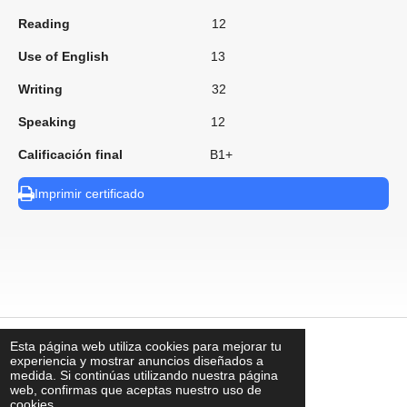
Reading
12
Use of English
13
Writing
32
Speaking
12
Calificación final
B1+
Imprimir certificado
Esta página web utiliza cookies para mejorar tu
⠀
experiencia y mostrar anuncios diseñados a
medida. Si continúas utilizando nuestra página
web, confirmas que aceptas nuestro uso de
cookies.
contacto@uks.com.mx